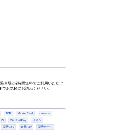
駐車場が2時間無料でご利用いただけ
までお気軽にお訪ねください。
JCB
MasterCard
nanaco
ON
WeChatPay
イオン
楽天Edy
楽天Pay
楽天カード