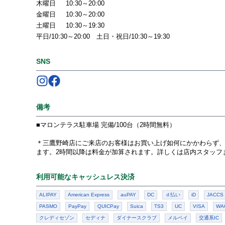
木曜日
10:30～20:00
金曜日
10:30～20:00
土曜日
10:30～19:30
平日/10:30～20:00 土日・祝日/10:30～19:30
SNS
Follow us on
Follow us on
Instagram
Facebook
備考
■マロンテラス駐車場 完備/100台（2時間無料）
＊三鷹野崎店にご来店のお客様はお買い上げ如何にかかわらず、
ます。2時間以降は料金が加算されます。詳しくは店内スタッフ
利用可能なキャッシュレス決済
ALIPAY
American Express
auPAY
DC
ｄ払い
iD
JACCS
PASMO
PayPay
QUICPay
Suica
TS3
UC
VISA
WA
クレディセゾン
セディナ
ダイナースクラブ
メルペイ
交通系IC