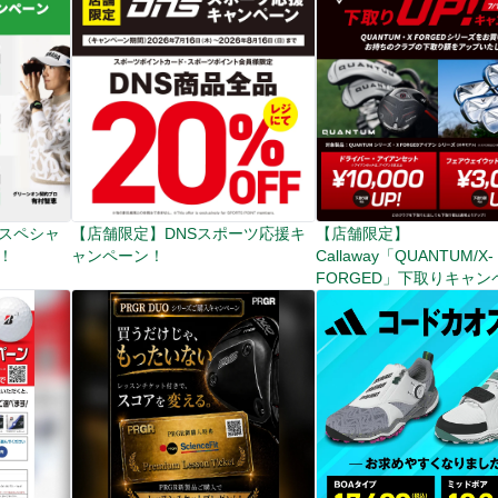
Nスペシャ
【店舗限定】DNSスポーツ応援キ
【店舗限定】
！
ャンペーン！
Callaway「QUANTUM/X-
FORGED」下取りキャン